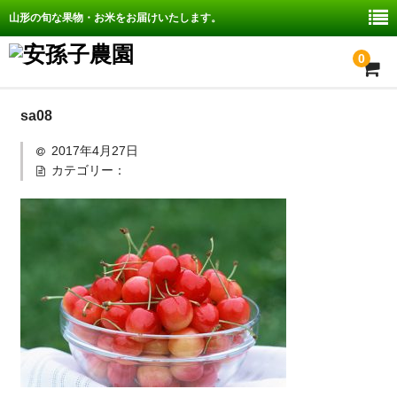
山形の旬な果物・お米をお届けいたします。
0
ホーム
sa08
2017年4月27日
安孫子農園の紹介
カテゴリー：
取扱商品
配送・送料、決済について
お問い合わせ