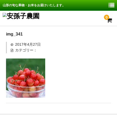
山形の旬な果物・お米をお届けいたします。
0
ホーム
img_341
2017年4月27日
安孫子農園の紹介
カテゴリー：
取扱商品
配送・送料、決済について
お問い合わせ