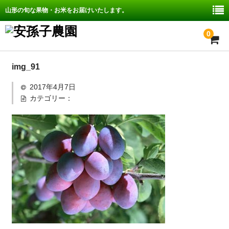
山形の旬な果物・お米をお届けいたします。
0
ホーム
img_91
2017年4月7日
安孫子農園の紹介
カテゴリー：
取扱商品
配送・送料、決済について
お問い合わせ